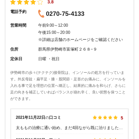
3.8
電話予約
0270-75-4133
営業時間
午前9:00～12:00
午後15:00～20:00
※詳細は店舗のホームページをご確認ください
住所
群馬県伊勢崎市富塚町２６８−９
定休日
日曜 ・祝日
伊勢崎市の歩々(テクテク)接骨院は、インソールの処方を行っていま
す。外反母趾・扁平足・膝・股関節・足首のお痛みに、インソールを
入れる事で足を理想の位置へ矯正し、結果的に痛みを和らげ、さらに
足の向きを補正していればバランスが崩れ辛く、良い状態を保つこと
ができます。
2021年11月22日
口コミ
の
5
太ももの治療に通い始め、まだ4回ながら既に治りました。電気、ウォーターベッド、そしてメインが院長先生のマッサージで全体的にほぐしてもらえます。院長先生は優しく、話しやすく、面白い！！ 何より親密感のある先生です！ スポーツでの怪我、仕事疲れしている方にはとてもおすすめです。是非、通ってみてください。