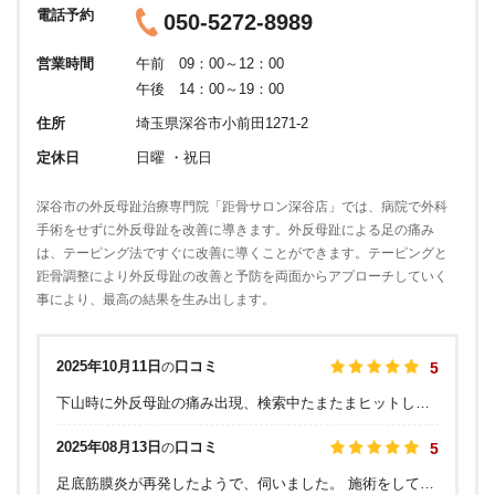
電話予約
050-5272-8989
営業時間
午前 09：00～12：00
午後 14：00～19：00
住所
埼玉県深谷市小前田1271-2
定休日
日曜 ・祝日
深谷市の外反母趾治療専門院「距骨サロン深谷店」では、病院で外科
手術をせずに外反母趾を改善に導きます。外反母趾による足の痛み
は、テーピング法ですぐに改善に導くことができます。テーピングと
距骨調整により外反母趾の改善と予防を両面からアプローチしていく
事により、最高の結果を生み出します。
2025年10月11日
口コミ
の
5
下山時に外反母趾の痛み出現、検索中たまたまヒットして知りサロンを訪れました。足の評価と丁寧な説明を頂き、認識していた以上に悪い足だということがわかり良かったと思っています。足趾の屈曲が強かったのですが、距骨施術とテーピング施行にて足の付け根が地に着いている感覚がわかり、良い変化を実感致しました。
2025年08月13日
口コミ
の
5
足底筋膜炎が再発したようで、伺いました。 施術をして頂きましたら、前と後では、足の踏ん張る力が全然強くなってびっくりしました！！ 流石に足裏の痛みは初回では消えませんでしたが テーピングを丁寧にして頂き歩くのが楽になりました。 通っていけば痛みも少しずつ改善していくような気がしました。 ありがとうございました、！