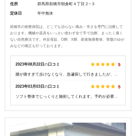
住所
群馬県前橋市朝倉町４丁目２−３
定休日
年中無休
前橋市の南整体院は、どこでも治らない痛み・辛さを専門に治療して
おります。機械や器具をいっさい使わず全て手で治療、まったく痛く
ない自然療法です。外反母趾、O脚、X脚、産後無痛整体、骨盤のゆが
みなどの矯正も行っております。
2023年08月22日
口コミ
の
5
腰が痛すぎて歩けなくなり、急遽探して行きましたが、もう9年通ってます。現在も定期的に行かないと、腰痛が酷くなるので通ってます。
2023年03月03日
口コミ
の
5
ソフト整体でじっくりと施術してくれます。予約が必要ですのでお忘れなく。