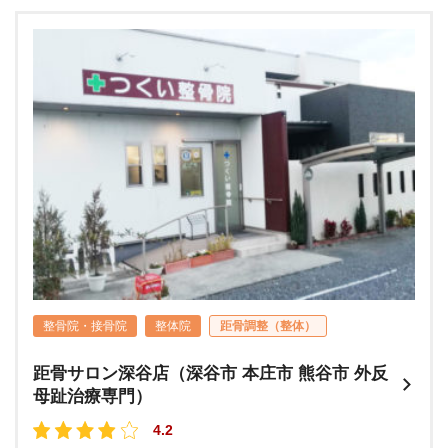
整骨院・接骨院
整体院
距骨調整（整体）
距骨サロン深谷店（深谷市 本庄市 熊谷市 外反
母趾治療専門）
4.2