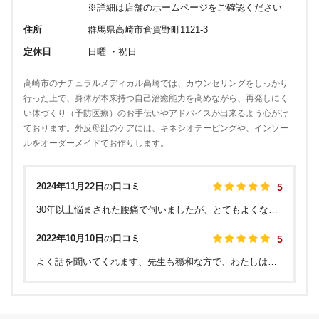
※詳細は店舗のホームページをご確認ください
住所
群馬県高崎市倉賀野町1121-3
定休日
日曜 ・祝日
高崎市のナチュラルメディカル高崎では、カウンセリングをしっかり
行った上で、身体が本来持つ自己治癒能力を高めながら、再発しにく
い体づくり（予防医療）のお手伝いやアドバイスが出来るよう心がけ
ております。外反母趾のケアには、キネシオテーピングや、インソー
ルをオーダーメイドでお作りします。
2024年11月22日
口コミ
の
5
30年以上悩まされた腰痛で伺いましたが、とてもよくなりました。 こちらでは痛みなどの緩和というより、原因を追究し根本的に治すという感じです。 知人にも勧めましたが、よくなって喜んでもらいました。 先生も真摯な方ですし、悩んでいる方は一度試しに訪れてみることをお勧めします。
2022年10月10日
口コミ
の
5
よく話を聞いてくれます、先生も穏和な方で、わたしはオススメします。