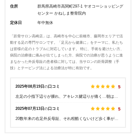
住所
群馬県高崎市高関町297-1 ヤオコーショッピング
センター かねしま整骨院内
定休日
年中無休
「距骨サロン高崎店」は、高崎市を中心に前橋市、藤岡市エリアで活
動する足の専門サロンです。「足元から健康に」をテーマに、私たち
は皆様の足のトラブルに対応しています。 特に、手術を避けたい方、
病院の治療後に痛みが出てしまった方、病院での治療が思うように進
まなかった外反母趾の患者様に対しては、当サロンの距骨調整（手
技）とテーピング法による治療法が特に有効です。
2025年08月19日
口コミ
の
5
左足の小指下辺りが腫れ、アキレス腱辺りが痛く…朝は痛くて歩けない状態でした。色々調べたら内反小趾かも？と思い、こちらのサロンへ予約させていただきました。来店するまで１週間以上日にちがあったのですが、それまでの間の歩き方等のアドバイスをメールでいただきました。来店時は、歩き方を動画で撮ってくれたり、アキレス腱の状態を写真に撮って説明してくれたり、自分の体重の掛け方がほぼ左に重心が言ってるとたくさんの事を教えてくれました。 その後、マッサージ、テーピングを貼ってくれました。しばらく痛みはありましたが、普段の生活で色々気をつけて歩いたり、重心の掛け方を変えたら、痛みもほとんどでなくなってきました。まだまだ通いたいのですが、なかなか自分の時間が取れず…空いた時には必ず行こうと思います。とても親切にしてくれるサロンです。
2025年07月13日
口コミ
の
5
20数年来の右足外反母趾、それ程酷くないけど歩く事が増えると痛くて辛い。自分が内股で前傾姿勢の自覚全く無かった。アーチが崩れていることも初めて指摘され、親指にタコができたり、裸足で歩くと辛かったりしたので納得でした。買わせていただいた靴の中敷きとても快適、しっかり小指がついてアーチが形成される感じがします。長年の歩き方を変更するのは大変ですが…頑張ります。