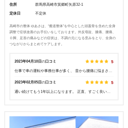
住所
群馬県高崎市箕郷町矢原32-1
定休日
不定休
高崎市の整体 ゆあさは、“癒道整体”を中心とした頭蓋骨を含めた全身
調整で症状改善のお手伝いをしております。外反母趾、膝痛、腰痛、
Ｏ脚、足首の痛みなどの症状は、不調の元になる歪みをとり、全身の
つながりからまとめてケアします。
2023年04月10日
口コミ
の
5
仕事で車の運転や事務仕事が多く、 昔から腰痛に悩まされていました。 電気や牽引、カイロなど色々な整体を試してみましたが、なかなか良くならず、運良く見付ける事ができて試しに1回行ってみたら、効果抜群！ 痛過ぎて動けないギックリ腰が1日で仕事に行けるまで回復しました！ 腰痛で悩んでいる方や身体の不調がなかなか良くならずに悩んでいる方には、是非1度試して貰いたいです！
2023年02月05日
口コミ
の
5
通い続けてもう1年以上になります。 正直、すごく良いです！ 以前通っていた所は待ち時間が長く、予約した時間に呼ばれないことも多々ありましたが、こちらの整体院は待つことなく、すぐに診てもらえます。 また整体院によくある、関節をボキボキ鳴らすタイプの施術とは全く異なる方法で施術してもらえるので、怖い思いをしないで安心して施術をしてもらえます。 また、こちらに通う前は全身の痛みがあり悩んでいたのですが、その痛みも、２週間おきに1回、2〜3ヶ月通い続けたら、だいぶ身体の調子が良くなり、日常生活が難なく送れるように､､､ さらに、頭蓋骨を整えてくれる施術法を取り入れているので、ここ最近では顔全体が引き上がったようにも感じます！ こちらの整体に通い、身体の歪みからアンチエイジングまで効果があったので、正直この先予約が入りづらくなるのは怖いですが､､､すごくオススメの整体院さんです☺️