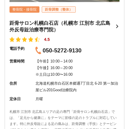
整骨院・接骨院
距骨調整（整体）
距骨サロン札幌白石店（札幌市 江別市 北広島
外反母趾治療専門院）
4.5
電話予約
050-5272-9130
営業時間
【午前】10:00～14:00
【午後】16:00～20:00
※土日は10:00〜16:00
住所
北海道札幌市白石区本郷通7丁目北 6-20 第一加治
屋ビル201Good治療院内
定休日
月曜
札幌市 江別市 北広島エリアの足の專門「距骨サロン札幌白石店」で
は、「足元から健康に」をテーマに皆様の足のトラブルに対応してい
ます。特に外反母趾による足の痛みは、距骨調整（手技）とテーピン