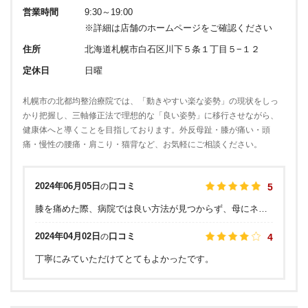
営業時間
9:30～19:00
※詳細は店舗のホームページをご確認ください
住所
北海道札幌市白石区川下５条１丁目５−１２
定休日
日曜
札幌市の北都均整治療院では、「動きやすい楽な姿勢」の現状をしっ
かり把握し、三軸修正法で理想的な「良い姿勢」に移行させながら、
健康体へと導くことを目指しております。外反母趾・膝が痛い・頭
痛・慢性の腰痛・肩こり・猫背など、お気軽にご相談ください。
2024年06月05日
口コミ
の
5
膝を痛めた際、病院では良い方法が見つからず、母にネットで見つけて貰い来店しました。 驚く事に、直ぐにほとんど良くなり、大変ありがたかったです。その後は母も一緒に、10年以上お世話になっております。 信頼できる先生です。これからもお世話になります！
2024年04月02日
口コミ
の
4
丁寧にみていただけてとてもよかったです。