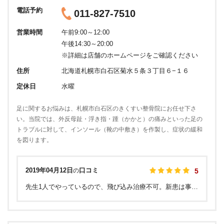
電話予約
011-827-7510
営業時間
午前9:00～12:00
午後14:30～20:00
※詳細は店舗のホームページをご確認ください
住所
北海道札幌市白石区菊水５条３丁目６−１６
定休日
水曜
足に関するお悩みは、札幌市白石区のきくすい整骨院にお任せ下さ
い。当院では、外反母趾・浮き指・踵（かかと）の痛みといった足の
トラブルに対して、インソール（靴の中敷き）を作製し、症状の緩和
を図ります。
2019年04月12日
口コミ
の
5
先生1人でやっているので、飛び込み治療不可。新患は事前電話受付のみで即日治療不可(数日かかる場合あり)。 再来も電話かネットにて完全事前予約制で希望日時に予約が取れない場合があります。 凄く患者さん１人１人にあわせて、60分位時間をかけて治療しますので時間がない人には向きません。 しかし、整骨院と言うより治療をしつつ疲れをほくすリラクゼーション的部分もあり病状を悪化させないようなアドバイスもしてくれます。 とても良い整骨院です。