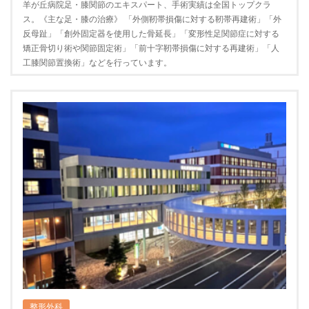
羊が丘病院足・膝関節のエキスパート、手術実績は全国トップクラ
ス。《主な足・膝の治療》 「外側靭帯損傷に対する靭帯再建術」「外
反母趾」「創外固定器を使用した骨延長」「変形性足関節症に対する
矯正骨切り術や関節固定術」「前十字靭帯損傷に対する再建術」「人
工膝関節置換術」などを行っています。
整形外科