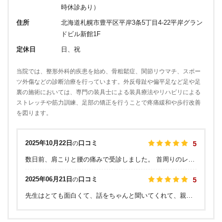
時休診あり）
住所
北海道札幌市豊平区平岸3条5丁目4-22平岸グラン
ドビル新館1F
定休日
日、祝
当院では、整形外科的疾患を始め、骨粗鬆症、関節リウマチ、スポー
ツ外傷などの診断治療を行っています。外反母趾や偏平足など足や足
裏の施術においては、専門の装具士による装具療法やリハビリによる
ストレッチや筋力訓練、足部の矯正を行うことで疼痛緩和や歩行改善
を図ります。
2025年10月22日
口コミ
の
5
数日前、肩こりと腰の痛みで受診しました。 首周りのレントゲンを撮っていただき、骨に異常が無いか確認していただきました。 先生は親切なお人柄で、検査して、薬処方して終わりではなく、ストレッチ指導や首肩の緊張をほぐす指導をしていただき、実践したところ、身体がかなり楽になりました。診察に時間をかけてくださり、色々と質問にも答えてくださり丁寧です。 一応、内服薬と湿布を処方していただき、 安心して過ごせるようになりました。 看護師さんも仕事が丁寧で、優しいです。 今回は、電話予約をしていきましたが、電話口の方も丁寧な言葉遣いで安心して予約が取れました。 これからも是非、通いたいです。 よろしくお願いいたします。
2025年06月21日
口コミ
の
5
先生はとても面白くて、話をちゃんと聞いてくれて、親切に対応してくれます。 看護師さんも親切です。