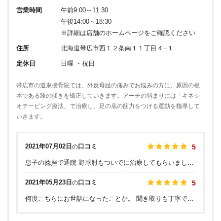
営業時間
午前9:00～11:30
午後14:00～18:30
※詳細は店舗のホームページをご確認ください
住所
北海道帯広市西１２条南１１丁目４−１
定休日
日曜 ・祝日
帯広市の道東接骨院では、外反母趾の痛みでお悩みの方に、原因の根
本である踵の傾きを矯正していきます。アーチの弱まりには「キネシ
オテーピング療法」で治療し、足の底の筋力をつける運動を指導して
いきます。
2021年07月02日
口コミ
の
5
息子の捻挫で通院 野球肘もついでに治療してもらいました。 スタッフの挨拶が素晴らしい。 治療も丁寧。 次に怪我してもこちらにかかります。
2021年05月23日
口コミ
の
5
何度こちらにお世話になったことか。 聞き取りも丁寧で、押し付けや他所批判など一切なく、なにより確実に結果をだしてくれるので、腰痛で何十件も治療所を回った私の絶対的存在です。 スタッフさんの対応もとても感じがいいです。 保険適用。