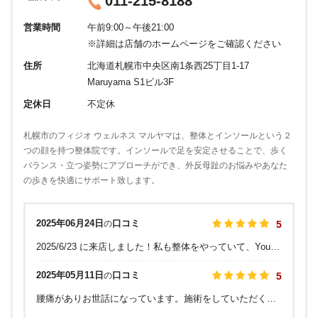
011-215-8188
営業時間
午前9:00～午後21:00
※詳細は店舗のホームページをご確認ください
住所
北海道札幌市中央区南1条西25丁目1-17
Maruyama S1ビル3F
定休日
不定休
札幌市のフィジオ ウェルネス マルヤマは、整体とインソールという２
つの顔を持つ整体院です。インソールで足を安定させることで、歩く
バランス・立つ姿勢にアプローチができ、外反母趾のお悩みやあなた
の歩きを快適にサポート致します。
2025年06月24日
口コミ
の
5
2025/6/23 に来店しました！私も整体をやっていて、YouTubeで動画を拝見し、お会いしたいと思い東京から伺いました。 私も勉強しているからわかりますが、あれだけの知識と技術を習得する為には、もの凄い勉強量と練習の積み重ねが必要だと思います。 技術だけではなく、心も素晴らしいです。 本当に誰かの役に立ったり、身体を良くする事が好きなのだと思います。技術も人柄も素晴らしい治療家は日本を探しても、かなり少ないと思います。 札幌近辺で、家族や、身近な人も含めて、身体の事で悩んでいる方がいたら、こちらに相談するのが間違いないと思います。
2025年05月11日
口コミ
の
5
腰痛がありお世話になっています。施術をしていただくと、大変調子が良くなります。今までいくつも整体や鍼など行きましたが、一番効果があります。