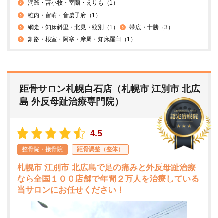
洞爺・苫小牧・室蘭・えりも（1）
稚内・留萌・音威子府（1）
網走・知床斜里・北見・紋別（1）
帯広・十勝（3）
釧路・根室・阿寒・摩周・知床羅臼（1）
距骨サロン札幌白石店（札幌市 江別市 北広
島 外反母趾治療専門院）
4.5
整骨院・接骨院
距骨調整（整体）
札幌市 江別市 北広島で足の痛みと外反母趾治療
なら全国１００店舗で年間２万人を治療している
当サロンにお任せください！