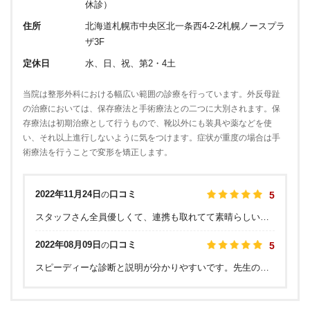
休診）
住所
北海道札幌市中央区北一条西4-2-2札幌ノースプラ
ザ3F
定休日
水、日、祝、第2・4土
当院は整形外科における幅広い範囲の診療を行っています。外反母趾
の治療においては、保存療法と手術療法との二つに大別されます。保
存療法は初期治療として行うもので、靴以外にも装具や薬などを使
い、それ以上進行しないように気をつけます。症状が重度の場合は手
術療法を行うことで変形を矯正します。
2022年11月24日
口コミ
の
5
スタッフさん全員優しくて、連携も取れてて素晴らしいなと思いました！ 皮膚科と整形はいつも混んでて時間かかるイメージでしたが、レントゲンから診察までスピーディーに対応してくれました。 先生の評価に賛否両論あるようですが、元気を分けてくれるようなハキハキした話し方や診察もしっかりしてくれるのでとても好きです！ 通いたくなる病院でした
2022年08月09日
口コミ
の
5
スピーディーな診断と説明が分かりやすいです。先生の説明に好き嫌いが分かれるかもしれませんが、自分は明快で好きです。