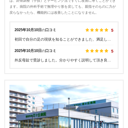
は、距骨調整（手技）とテーピング法ですぐに改善に導くことができ
ます。病院の外科手術で無理やり形を戻しても、親指そのものに力が
戻らなかったら、機能的には改善したことになりません。
2025年10月10日
口コミ
の
5
初回で自分の足の現状を知ることができました、満足しています。今日はオイルマッサージだけでしたが段階があるのでしょうか…距骨の調整もやっていただきたいです。
2025年10月10日
口コミ
の
5
外反母趾で受診しました。分かりやすく説明して頂き良かったです。不安でしたが親切に指導してくれて良かったです。爪の変色も治せるそうです。マッサージしてもらうと、悪い場所が痛いのがわかりました。とても丁寧にしてもらって、有難かったです。