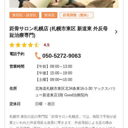
整骨院・接骨院
整体院
距骨調整（整体）
距骨サロン札幌店 (札幌市東区 新道東 外反母
趾治療専門)
4.5
電話予約
050-5272-9063
営業時間
【午前】09:00～13:00
【午後】15:00～19:00
【土曜】09:00〜15:00
住所
北海道札幌市東区北34条東16-1-30 マックスバリ
ュー新道東店1階 Good治療院内
定休日
日曜 ・祝日
札幌市 東区の足の専門院「距骨サロン札幌店」では、病院で手術が必
要といわれた外反母趾も改善に導きます。外反母趾による足の痛み