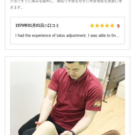
グ法ですぐに痛みを緩和し、病院で手術をせずに外反母趾を改善に導
きます。
1970年01月01日
口コミ
の
5
I had the experience of talus adjustment. I was able to find out that the size of the shoes I usually choose is not right and the cause of the discomfort that had been bothering me. In addition to the treatment, I was also given taping, so I'm going to focus on my feet for a week to see the results.