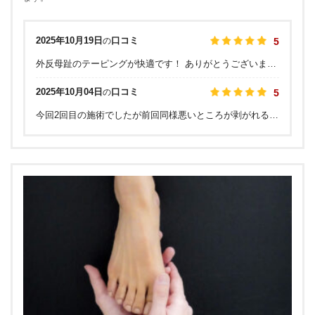
2025年10月19日
口コミ
の
5
外反母趾のテーピングが快適です！ ありがとうございました
2025年10月04日
口コミ
の
5
今回2回目の施術でしたが前回同様悪いところが剥がれるような気持ち良さでした。スタッフの方も話やすく、アドレスも丁寧で安心しています。次も、宜しくお願いします。