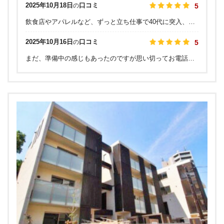
2025年10月18日
口コミ
の
5
飲食店やアパレルなど、ずっと立ち仕事で40代に突入、いよいよ足にきているなと感じていたので、足に特化した距骨サロンとやらへ… やはり日頃から足を酷使しているせいか、バランスが悪くなり、足の慢性的な疲れにつながっているとの事… 治療は、その場でオイルでのマッサージに加え、テーピングも巻いてもらえたので、行った日だけでなく、継続的な治療と言う感じで、コスパも良いのでは？と感じました お得な回数券も購入したので、通って改善できたらいいなぁと思います！
2025年10月16日
口コミ
の
5
まだ、準備中の感じもあったのですが思い切ってお電話をしたら、感じ良く対応して下さいました。 『距骨サロン』という存在は知ってはいたのですが通えるところにできてよかったです どうやら『扁平足』のようで 足は改善が必要、とのこと。 通いたいと思います。