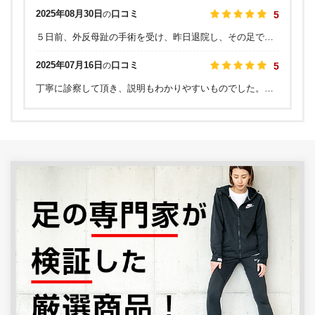
2025年08月30日
口コミ
の
5
５日前、外反母趾の手術を受け、昨日退院し、その足でクリニックの診察とリハビリ受けて帰りました。出産でさえ無痛だった私が耐えられるのか？いつ痛みがくるのか？戦々恐々としていましたが、私の場合は殆ど痛みはなかったです。同室で、両足手術された方も、同じように仰っていました（人によって違うのかな） 私は手術自体を迷っていましたが、タイミングが合ったことと、 自分なりにこの医師ならばと思えたことがきっかけです。因みに 一日に３本の足を執刀されたのは、桑原医師です、参考まで！
2025年07月16日
口コミ
の
5
丁寧に診察して頂き、説明もわかりやすいものでした。受付の方も親切で施設も新しくて清潔です。こちらで初めて私の足が強剛母趾だと知りました。足の専門家としてとても信頼出来るクリニックです。