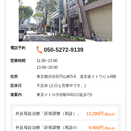
電話予約
050-5272-9139
営業時間
11:00~13:00
13:00~20:00
住所
東京都渋谷区円山町5-6 道玄坂イトウビル6階
定休日
不定休 (土日も営業中です。)
道案内
東京メトロ渋谷駅A0出口徒歩7分
外反母趾治療「距骨調整（初診）」
13,200円
(税込み)
外反母趾治療「距骨調整（再診の
9,900円
(税込み)