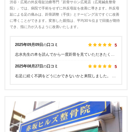
渋谷・広尾の外反母趾治療専門「距骨サロン広尾店（広尾鍼灸整骨
院）」では、病院で手術をせずに外反母趾を改善に導きます。外反母
趾による足の痛みは、距骨調整（手技）とテーピング法ですぐに改善
に導くことができます。変形した親指は、平均30％位まで回復が期待
でき、指に力が入るように改善いたします。
2025年09月09日
口コミ
の
5
志水先生の本を読んでから一度距骨を見ていただきたく伺いました。足裏のマッサージと距骨の調整、テーピングをしてもらいましたが、その日から腰が楽になりました。足の裏も血行が良くなったのかポカポカします。普段からストレッチをしていますが、それを補うように丁寧に説明していただき教えていただきました。
2025年08月27日
口コミ
の
5
右足に続く不調をどうにかできないかと来院しました。 丁寧に、足を測定してもらい、カウンセリングをしていただき、距骨について話を伺いました。現状を確認できただけでも進歩だったと思います。 当日施術後、立ち方歩き方を意識してテーピング2日目です。 施術に通いながら、セルフマッサージ頑張ってみようかと思います。 ありがとうございました。