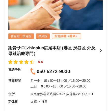
整骨院・接骨院
整体院
距骨調整（整体）
距骨サロンbioplus広尾本店 (港区 渋谷区 外反
母趾治療専門）
4.4
電話予約
050-5272-9030
営業時間
月〜金 10：00〜13：00 ／15:00〜20:00
土日 9：00〜13：00 ／15:00〜18:00
住所
東京都渋谷区広尾5-9-27 広尾第2木下ビル2F
定休日
火曜 ・祝日