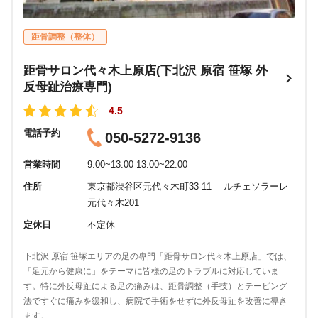
距骨調整（整体）
距骨サロン代々木上原店(下北沢 原宿 笹塚 外
反母趾治療専門)
4.5
電話予約
050-5272-9136
営業時間
9:00~13:00 13:00~22:00
住所
東京都渋谷区元代々木町33-11 ルチェソラーレ
元代々木201
定休日
不定休
下北沢 原宿 笹塚エリアの足の專門「距骨サロン代々木上原店」では、
「足元から健康に」をテーマに皆様の足のトラブルに対応していま
す。特に外反母趾による足の痛みは、距骨調整（手技）とテーピング
法ですぐに痛みを緩和し、病院で手術をせずに外反母趾を改善に導き
ます。