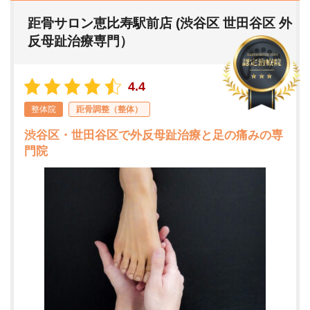
距骨サロン恵比寿駅前店 (渋谷区 世田谷区 外
反母趾治療専門）
4.4
整体院
距骨調整（整体）
渋谷区・世田谷区で外反母趾治療と足の痛みの専
門院