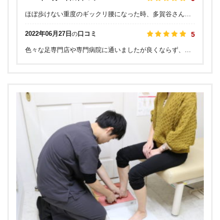
ほぼ歩けない重度のギックリ腰になった時、多賀谷さんが1時間で歩けるまで回復させてくれました。ゴッドハンド。しかも日曜日で、どこも開いてなかったので、本当に助かりました。以来、定期的に体のメンテナンスでお世話になってます!
2022年06月27日
口コミ
の
5
色々な足専門店や専門病院に通いましたが良くならず、こちらに辿り着きました。 足首の状態は1回で効果が感じられて、回数重ねるたびにどんどん良くなっています。 通いやすい雰囲気で、いつもリラックスして施術を受けられます。