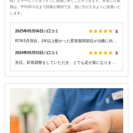
技）とテーピング法ですぐに改善に導くことができます。変形した親
指は、平均30％位まで回復が期待でき、指に力が入るように改善いた
します。
2025年05月06日
口コミ
の
5
R7年5月現在、1年以上酷かった変形股関節症が治癒に向かっており大変ありがたい状態です。令和5年から発症し、通常の整体治療院では全く治らず、かなり痛くて酷い状態で、その頃は心が後ろ向きでした。 ネットで色々と治療院を探して通いましたが、改善しなかったところ、足整体MIL（足専門の整体）を知り、R6年から通院し、現在確実に治癒に向かって痛みが殆どなくなり、希望が見えている状況で、心が前向きになりました。 先生はお若いですが、東京でも稀な足の異常症状（股関節、膝、足指、爪など）のプロであり、専門性が極めて高く、治療が丁寧で信頼出来ます。 患者にとっては「治る」ことが最も大事なので、その点私はここでようやく変形股関節症が治癒に向かいました。 対応も礼儀正しく優しいです。 予約希望が多いので初診は少し時間がかかるかと思いますが、確実な治癒を目指すなら受診をおすすめします。
2024年05月03日
口コミ
の
5
先日、距骨調整をしていただき、とても足が楽になりました！！ ずっと外反母趾が悩みで、少し歩けばすぐ痛みが出ていたのですが、施術を受けてからとても楽になりました…！ しばらく通いたいと思います！！ これからもよろしくお願いします！