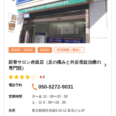
整骨院・接骨院
整体院
距骨調整（整体）
距骨サロン赤坂店（足の痛みと外反母趾治療の
専門院）
4.2
電話予約
050-5272-9031
営業時間
月〜金 10：00〜20：00
土・日 9：00〜18：00
住所
東京都港区赤坂6-15-12 富岳ビル1F