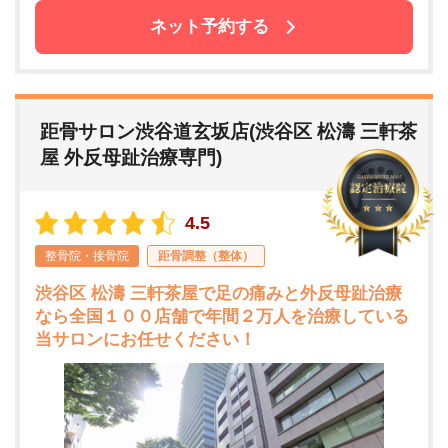
ネット予約する
距骨サロン渋谷道玄坂店(渋谷区 松濤 三軒茶
屋 外反母趾治療専門)
4.5
整骨院・接骨院
距骨調整（整体）
渋谷区 松濤 三軒茶屋で足の痛みと外反母趾治療
なら全国１００店舗で年間２万人を治療している
当サロンにお任せください！