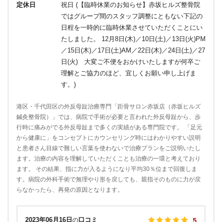
定休日
祝日 (【臨時休業のお知らせ】赤坂ヒルズ整骨院
ではグループ間のスタッフ調整にともない下記の
日程を一時的に臨時休業させていただくことにい
たしました。 12月8日(木)／10日(土)／13日(火)PM
／15日(木)／17日(土)AM／22日(木)／24日(土)／27
日(火) 大変ご不便をおかけいたしますが何卒ご
理解とご協力のほど、宜しくお願い申し上げま
す。)
港区・千代田区の外反母趾治療専門「距骨サロン赤坂店（赤坂ヒルズ
鍼灸整骨院）」では、病院で手術が必要と言われた外反母趾から、歩
行時に痛みがでる外反母趾まで多くの実績がある専門院です。 「足元
から健康に」をコンセプトにカウンセリング時にはわかりやすい説明
と患者さん目線で難しい言葉を使わないで治療プランをご説明いたし
ます。治療の内容を理解していただくことも治療の一環と考えており
ます。 その結果、指に力が入るようになり平均30％位まで回復しま
す。病院の外科手術で無理やり形を戻しても、親指そのものに力が戻
らなかったら、再発の原因となります。
2023年06月16日
口コミ
の
5