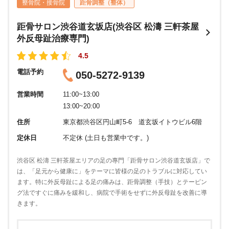
整骨院・接骨院
距骨調整（整体）
距骨サロン渋谷道玄坂店(渋谷区 松濤 三軒茶屋
外反母趾治療専門)
4.5
電話予約
050-5272-9139
営業時間
11:00~13:00
13:00~20:00
住所
東京都渋谷区円山町5-6 道玄坂イトウビル6階
定休日
不定休 (土日も営業中です。)
渋谷区 松濤 三軒茶屋エリアの足の專門「距骨サロン渋谷道玄坂店」で
は、「足元から健康に」をテーマに皆様の足のトラブルに対応してい
ます。特に外反母趾による足の痛みは、距骨調整（手技）とテーピン
グ法ですぐに痛みを緩和し、病院で手術をせずに外反母趾を改善に導
きます。