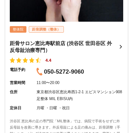
整体院
距骨調整（整体）
距骨サロン恵比寿駅前店 (渋谷区 世田谷区 外
反母趾治療専門）
4.4
電話予約
050-5272-9060
営業時間
11:00〜20:00
住所
東京都渋谷区恵比寿西1-2-1 エビスマンション908
足整体 MIL EBISU内
定休日
月曜 ・日曜 ・祝日
渋谷区 恵比寿の足の専門院「MIL整体」では、病院で手術をせずに外
反母趾を改善に導きます。外反母趾による足の痛みは、距骨調整（手