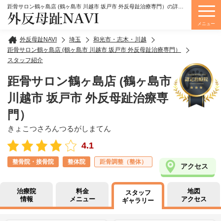
距骨サロン鶴ヶ島店 (鶴ヶ島市 川越市 坂戸市 外反母趾治療専門）の詳細情報
外反母趾NAVI
メニュー
外反母趾NAVI
埼玉
和光市・志木・川越
距骨サロン鶴ヶ島店 (鶴ヶ島市 川越市 坂戸市 外反母趾治療専門）
スタッフ紹介
距骨サロン鶴ヶ島店 (鶴ヶ島市
川越市 坂戸市 外反母趾治療専
門）
きょこつさろんつるがしまてん
4.1
整骨院・接骨院
整体院
距骨調整（整体）
アクセス
治療院
料金
地図
スタッフ
情報
メニュー
アクセス
ギャラリー