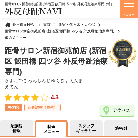
距骨サロン新宿御苑前店 (新宿区 飯田橋 四ツ谷 外反母趾治療専門)の詳細情報
外反母趾NAVI
メニュー
外反母趾NAVI
東京
新宿・代々木・大久保
距骨サロン新宿御苑前店 (新宿区 飯田橋 四ツ谷 外反母趾治療専門)
施術メニュー
距骨サロン新宿御苑前店 (新宿
区 飯田橋 四ツ谷 外反母趾治療
専門)
きょこつさろんしんじゅくぎょえんま
えてん
4.3
整体院
距骨調整（整体）
アクセス
治療院
スタッフ
料金
施術例
情報
ギャラリー
メニュー