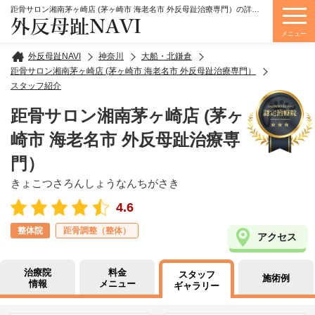
距骨サロン湘南茅ヶ崎店 (茅ヶ崎市 海老名市 外反母趾治療専門）の詳細情報
外反母趾NAVI
メニュー
外反母趾NAVI
神奈川
大船・北鎌倉
距骨サロン湘南茅ヶ崎店 (茅ヶ崎市 海老名市 外反母趾治療専門）
スタッフ紹介
距骨サロン湘南茅ヶ崎店 (茅ヶ
崎市 海老名市 外反母趾治療専
門）
きょこつさろんしょうなんちがさき
4.6
整体院
距骨調整（整体）
アクセス
治療院
料金
スタッフ
施術例
情報
メニュー
ギャラリー