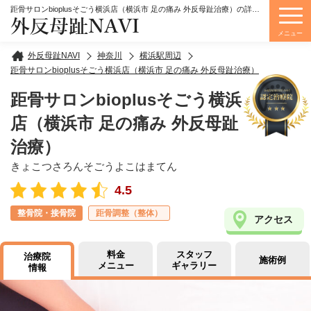
距骨サロンbioplusそごう横浜店（横浜市 足の痛み 外反母趾治療）の詳細情報
外反母趾NAVI
メニュー
外反母趾NAVI
神奈川
横浜駅周辺
距骨サロンbioplusそごう横浜店（横浜市 足の痛み 外反母趾治療）
距骨サロンbioplusそごう横浜
店（横浜市 足の痛み 外反母趾
治療）
きょこつさろんそごうよこはまてん
4.5
整骨院・接骨院
距骨調整（整体）
アクセス
料金
スタッフ
治療院
施術例
メニュー
ギャラリー
情報