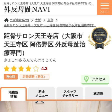
距骨サロン天王寺店（大阪市 天王寺区 阿倍野区 外反母趾治療専門）の詳細情報
外反母趾NAVI
メニュー
外反母趾NAVI
大阪
奈良
距骨サロン天王寺店（大阪市 天王寺区 阿倍野区 外反母趾治療専門）
距骨サロン天王寺店（大阪市
天王寺区 阿倍野区 外反母趾治
療専門）
きょこつさろんてんのうじてん
4.3
整体院
距骨調整（整体）
アクセス
料金
スタッフ
治療院
施術例
メニュー
ギャラリー
情報