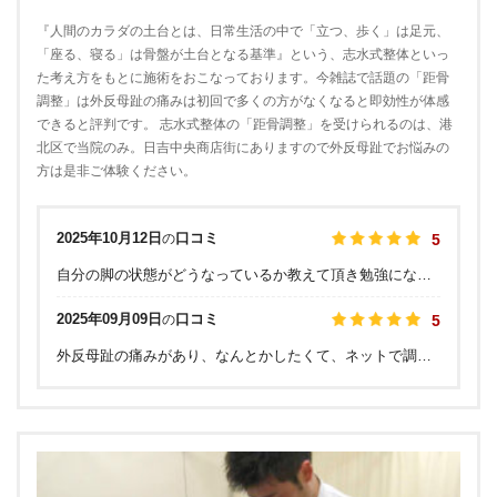
『人間のカラダの土台とは、日常生活の中で「立つ、歩く」は足元、
「座る、寝る」は骨盤が土台となる基準』という、志水式整体といっ
た考え方をもとに施術をおこなっております。今雑誌で話題の「距骨
調整」は外反母趾の痛みは初回で多くの方がなくなると即効性が体感
できると評判です。 志水式整体の「距骨調整」を受けられるのは、港
北区で当院のみ。日吉中央商店街にありますので外反母趾でお悩みの
方は是非ご体験ください。
2025年10月12日
口コミ
の
5
自分の脚の状態がどうなっているか教えて頂き勉強になりました。セルフケアも教えて頂けるので、今だけの対処療法ではないと思い嬉しくなりました。
2025年09月09日
口コミ
の
5
外反母趾の痛みがあり、なんとかしたくて、ネットで調べていたところ、ここにたどりつきまきた。 今の私の足の状態、なぜこうなるかなど、丁寧に教えてくださいました。 最後は、テーピングしていただき、痛みが消え、足が軽くなりました。 定期的に、通いたいと思います。