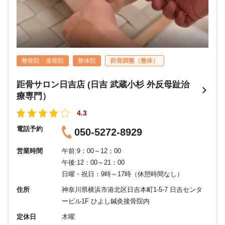
整骨院・接骨院
整体院
距骨調整（整体）
距骨サロン日吉店 (日吉 武蔵小杉 外反母趾治
療専門）
4.3
電話予約
050-5272-8929
営業時間
午前:9：00～12：00
午後:12：00～21：00
日曜・祝日：9時～17時（休憩時間なし）
住所
神奈川県横浜市港北区日吉本町1-5-7 日吉センタ
ービル1F ひよし鍼灸接骨院内
定休日
木曜