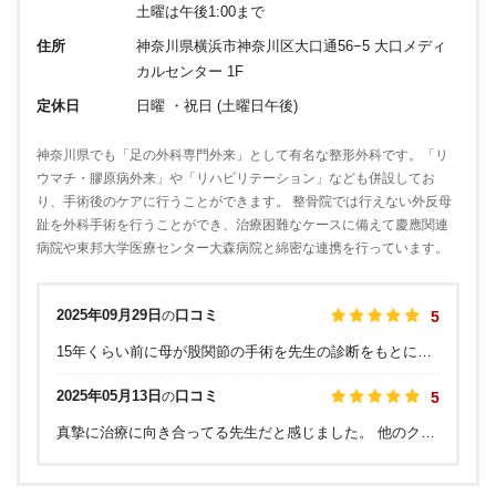
土曜は午後1:00まで
住所
神奈川県横浜市神奈川区大口通56−5 大口メディ
カルセンター 1F
定休日
日曜 ・祝日 (土曜日午後)
神奈川県でも「足の外科専門外来」として有名な整形外科です。「リ
ウマチ・膠原病外来」や「リハビリテーション」なども併設してお
り、手術後のケアに行うことができます。 整骨院では行えない外反母
趾を外科手術を行うことができ、治療困難なケースに備えて慶應関連
病院や東邦大学医療センター大森病院と綿密な連携を行っています。
2025年09月29日
口コミ
の
5
15年くらい前に母が股関節の手術を先生の診断をもとに慶友病院で行って頂きました。高齢な母のそれまでの辛そうな顔が笑顔となりとても喜んでおりました。吉野先生はとてもハートのある人間的にも素敵な方です。また、整形外科医としても医療に常に真摯に向き合いとても優秀な方です。今は私と妻がお世話になっておりますが今も全く変わりません。一言の優しさを感じます。
2025年05月13日
口コミ
の
5
真摯に治療に向き合ってる先生だと感じました。 他のクチコミで高圧的などと書かれてる人がいますが、それは先生の話のこしをおるからだと思います。 診察室で待ってると、隣から話し声が聞こえ、聞いてみると年配の方が足の痛みを無くしたいから手術したい旨を示してましたが、先生は手術しても必ず痛みが消えるわけではない、痛みを治すにはどうすればいいのか諭し、手術しても痛みが治らず再び患者が来ているケースがあると熱心に説明されてました。 きちんと治療方針を説明して患者が理解したか確認する姿勢に信頼を得ました。 熱心な姿勢の影響か受診人数が多いのか、診察が始まるのに時間が掛かりましたが、納得しました。 かなり信頼の出来る病院だと思いました。