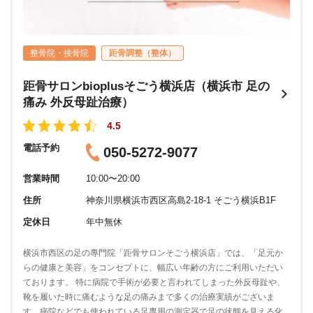
整骨院・接骨院
距骨調整（整体）
距骨サロンbioplusそごう横浜店（横浜市 足の
痛み 外反母趾治療）
4.5
電話予約
050-5272-9077
営業時間
10:00〜20:00
住所
神奈川県横浜市西区高島2-18-1 そごう横浜B1F
定休日
年中無休
横浜市西区の足の專門院「距骨サロンそごう横浜店」では、「足元か
らの健康と美容」をコンセプトに、幅広い年齢の方にご利用いただい
ております。 特に病院で手術が必要と言われてしまった外反母趾や、
靴を履いた時に痛むような足の痛みまで多くの治療実績がございま
す。病院などでも使われている足専用の測定器で足の状態を見える化