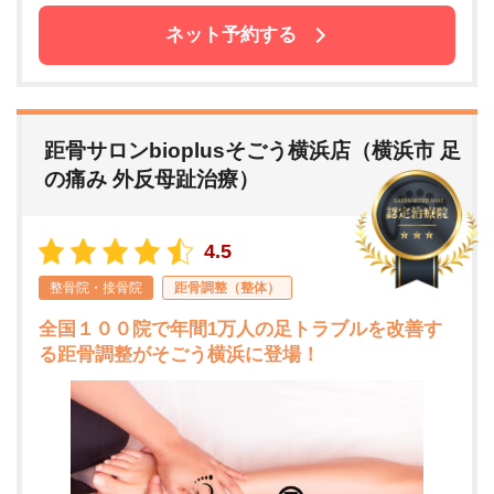
ネット予約する
距骨サロンbioplusそごう横浜店（横浜市 足
の痛み 外反母趾治療）
4.5
整骨院・接骨院
距骨調整（整体）
全国１００院で年間1万人の足トラブルを改善す
る距骨調整がそごう横浜に登場！