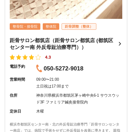
整骨院・接骨院
整体院
距骨調整（整体）
距骨サロン都筑店（距骨サロン都筑店 (都筑区
センター南 外反母趾治療専門））
4.3
電話予約
050-5272-9018
営業時間
09:00〜21:00
土日祝は17:00まで
住所
神奈川県横浜市都筑区茅ヶ崎中央6-1 サウスウッ
ド3F ファミリア鍼灸接骨院内
定休日
木曜
横浜市都筑区センター南・北の外反母趾治療専門「距骨サロンセンタ
ー南店」では、病院で手術をせずに外反母趾を改善に導きます。 親指