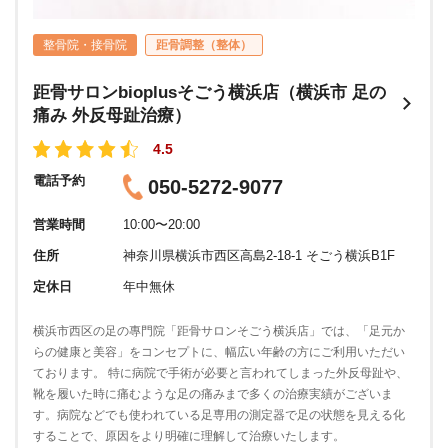
整骨院・接骨院
距骨調整（整体）
距骨サロンbioplusそごう横浜店（横浜市 足の
痛み 外反母趾治療）
4.5
電話予約
050-5272-9077
営業時間
10:00〜20:00
住所
神奈川県横浜市西区高島2-18-1 そごう横浜B1F
定休日
年中無休
横浜市西区の足の專門院「距骨サロンそごう横浜店」では、「足元か
らの健康と美容」をコンセプトに、幅広い年齢の方にご利用いただい
ております。 特に病院で手術が必要と言われてしまった外反母趾や、
靴を履いた時に痛むような足の痛みまで多くの治療実績がございま
す。病院などでも使われている足専用の測定器で足の状態を見える化
することで、原因をより明確に理解して治療いたします。