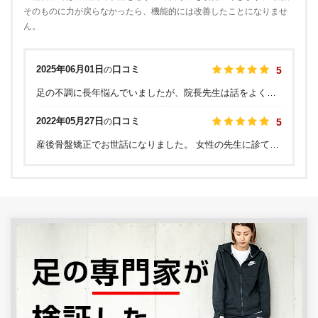
そのものに力が戻らなかったら、機能的には改善したことになりませ
ん。
2025年06月01日
口コミ
の
5
足の不調に長年悩んでいましたが、院長先生は話をよく聞いてくださってわかりやすく解説して下さいました。引き続き通いたいと思います。
2022年05月27日
口コミ
の
5
産後骨盤矯正でお世話になりました。 女性の先生に診てもらいたかったのと、託児サービスがあるのが決め手で選びました。 結果的に産後投資してよかったNo.1です。 美保先生のゴッドハンドで腰もすっかりよくなりました。先生がとても良い方で、通院で心身共にリフレッシュされました。 オンラインで予約が出来て、指名料がかからないのも有り難いです。 また何か理由をつけて通いたいくらい、 本当におすすめです。