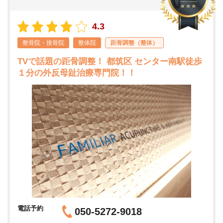
4.3
整骨院・接骨院
整体院
距骨調整（整体）
TVで話題の距骨調整！ 都筑区 センター南駅徒歩
１分の外反母趾治療専門院！！
電話予約
050-5272-9018