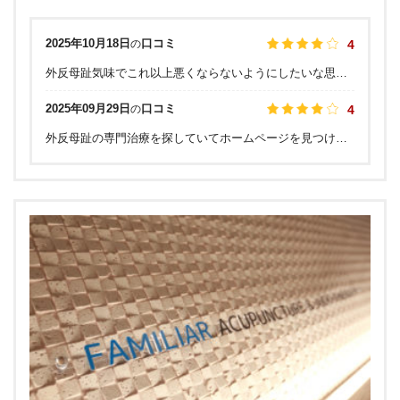
2025年10月18日
口コミ
の
4
外反母趾気味でこれ以上悪くならないようにしたいな思い、気になっていた距骨サロンへ。 ビルの中の一室ではなく、横浜そごうの中にあるというのが安心感がありました。実際、サロンは開放的で清潔感があり、ゆったり施術を受けることができました。 初めに距骨についての丁寧な説明を受け、3Dマシーンで足裏のバランスや距骨の角度など測定。数値化されて自分の足の状態がよくわかりました。 施術中にも自宅でできるちょっとしたトレーニングを教えていただきました。 最後にテーピングを巻いてもらい、アスリート選手になった気分で大満足でした。 今度はむくみ解消のオイルトリートメントも受けてみたいです。
2025年09月29日
口コミ
の
4
外反母趾の専門治療を探していてホームページを見つけて、距骨の存在を初めて知りました。初回施術の帰り道は少し歩くのがラクになりました。今は足の指をこまめにしっかり動かすように心がけています。この痛みから一日でも早く解放されるように、施術とホームケアを真面目に続けていこうと思います。ていねいな施術と辛抱強い説明を、ありがとうございました。またよろしくお願いします。