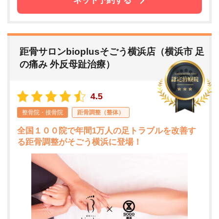
ネット予約する
距骨サロンbioplusそごう横浜店（横浜市 足
の痛み 外反母趾治療）
4.5
整骨院・接骨院
距骨調整（整体）
全国１００院で年間1万人の足トラブルを改善す
る距骨調整がそごう横浜に登場！